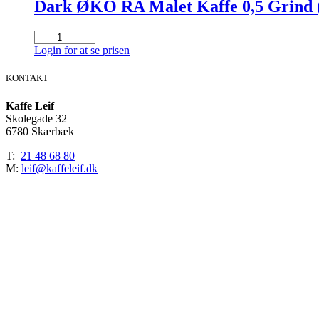
Dark ØKO RA Malet Kaffe 0,5 Grind (6
Dark
ØKO
Login for at se prisen
RA
Malet
KONTAKT
Kaffe
0,5
Kaffe Leif
Grind
Skolegade 32
(6
6780 Skærbæk
x
1
T:
21 48 68 80
kg.)
M:
leif@kaffeleif.dk
antal