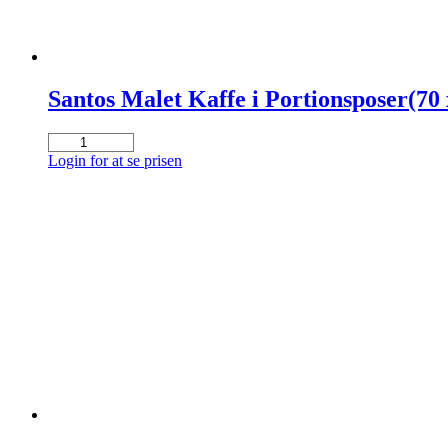
Santos Malet Kaffe i Portionsposer(70 x
Santos
Malet
Login for at se prisen
Kaffe
i
Portionsposer(70
x
60
gr.)
antal