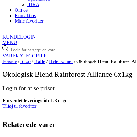
JURA
Om os
Kontakt os
Mine favoritter
KUNDELOGIN
MENU
Products
search
VAREKATEGORIER
Forside
/
Shop
/
Kaffe
/
Hele bønner
/ Økologisk Blend Rainforest Al
Økologisk Blend Rainforest Alliance 6x1kg
Login for at se priser
Forventet leveringstid:
1-3 dage
Tilføj til favoritter
Relaterede varer