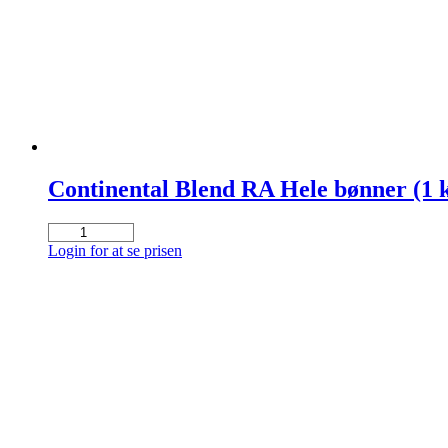
Continental Blend RA Hele bønner (1 k
Continental
Blend
Login for at se prisen
RA
Hele
bønner
(1
kg.)
antal