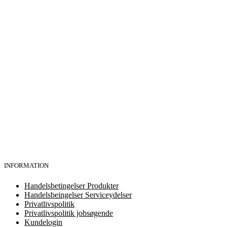
INFORMATION
Handelsbetingelser Produkter
Handelsbeingelser Serviceydelser
Privatlivspolitik
Privatlivspolitik jobsøgende
Kundelogin