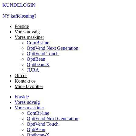
Videre
KUNDELOGIN
til
indhold
NY kaffeløsning?
Forside
Vores udvalg
Vores maskiner
ComBi-line
OptiVend Next Generation
OptiVend Touch
OptiBean
Optibean-X
JURA
Om os
Kontakt os
Mine favoritter
Forside
Vores udvalg
Vores maskiner
ComBi-line
OptiVend Next Generation
OptiVend Touch
OptiBean
Optibean-X