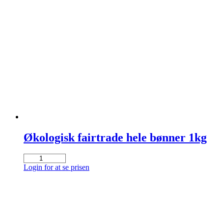
Økologisk fairtrade hele bønner 1kg
Økologisk
fairtrade
Login for at se prisen
hele
bønner
1kg
antal