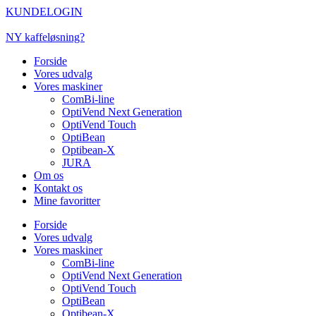
Videre
KUNDELOGIN
til
indhold
NY kaffeløsning?
Forside
Vores udvalg
Vores maskiner
ComBi-line
OptiVend Next Generation
OptiVend Touch
OptiBean
Optibean-X
JURA
Om os
Kontakt os
Mine favoritter
Forside
Vores udvalg
Vores maskiner
ComBi-line
OptiVend Next Generation
OptiVend Touch
OptiBean
Optibean-X