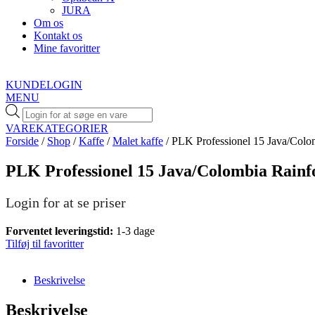
JURA
Om os
Kontakt os
Mine favoritter
KUNDELOGIN
MENU
Products
search
VAREKATEGORIER
Forside
/
Shop
/
Kaffe
/
Malet kaffe
/ PLK Professionel 15 Java/Colom
PLK Professionel 15 Java/Colombia Rainfo
Login for at se priser
Forventet leveringstid:
1-3 dage
Tilføj til favoritter
Beskrivelse
Beskrivelse