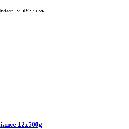
østasien samt Østafrika.
liance 12x500g