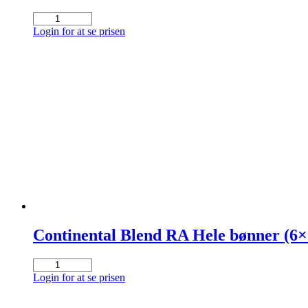
Dark
coffee
Login for at se prisen
grinding
1,5
Rainforest/Alliance
12x500g
antal
Continental Blend RA Hele bønner (6×
Continental
Blend
Login for at se prisen
RA
Hele