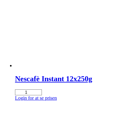
bønner
(6x1
kg.)
antal
Nescafè Instant 12x250g
Nescafè
Instant
Login for at se prisen
12x250g
antal