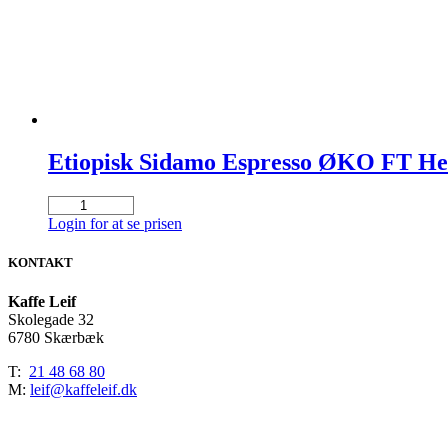
Etiopisk Sidamo Espresso ØKO FT Hel
Etiopisk
Sidamo
Login for at se prisen
Espresso
ØKO
KONTAKT
FT
Hele
Kaffe Leif
Bønner
Skolegade 32
(6x1
6780 Skærbæk
kg.)
antal
T:
21 48 68 80
M:
leif@kaffeleif.dk