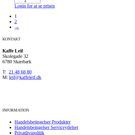
(6x1
kaffe
Login for at se prisen
kg.)
55
antal
poser
1
a
2
175
→
gr
antal
KONTAKT
Kaffe Leif
Skolegade 32
6780 Skærbæk
T:
21 48 68 80
M:
leif@kaffeleif.dk
INFORMATION
Handelsbetingelser Produkter
Handelsbeingelser Serviceydelser
Privatlivspolitik