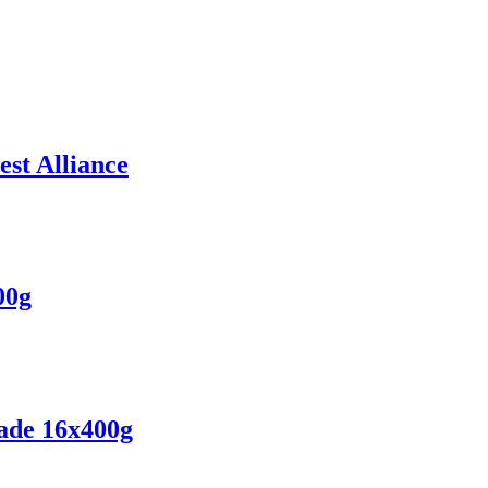
st Alliance
00g
rade 16x400g