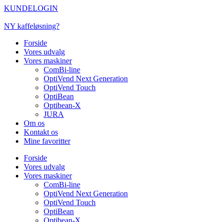
Videre
KUNDELOGIN
til
indhold
NY kaffeløsning?
Forside
Vores udvalg
Vores maskiner
ComBi-line
OptiVend Next Generation
OptiVend Touch
OptiBean
Optibean-X
JURA
Om os
Kontakt os
Mine favoritter
Forside
Vores udvalg
Vores maskiner
ComBi-line
OptiVend Next Generation
OptiVend Touch
OptiBean
Optibean-X