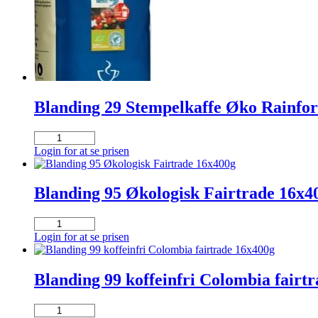
Blanding 29 Stempelkaffe Øko Rainfore
Blanding
29
Login for at se prisen
Stempelkaffe
Øko
Rainforest
Blanding 95 Økologisk Fairtrade 16x4
Alliance
antal
Blanding
95
Login for at se prisen
Økologisk
Fairtrade
16x400g
Blanding 99 koffeinfri Colombia fairt
antal
Blanding