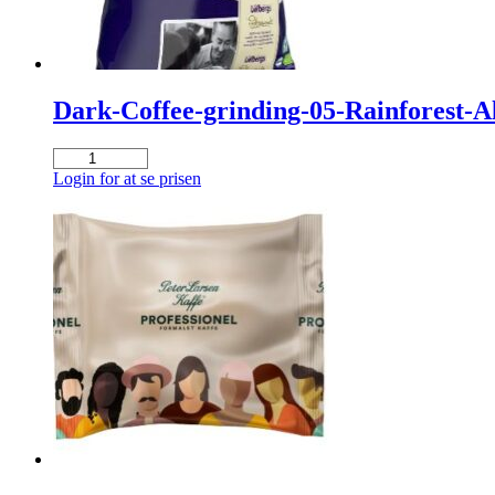
Dark-Coffee-grinding-05-Rainforest-A
Dark-
Coffee-
Login for at se prisen
grinding-
05-
Rainforest-
Alliance-
Organic-
6x1000g
antal