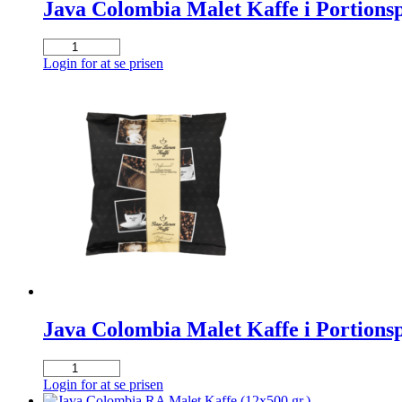
Java Colombia Malet Kaffe i Portionsp
Java
Colombia
Login for at se prisen
Malet
Kaffe
i
Portionsposer
(30x175
gr.)
antal
Java Colombia Malet Kaffe i Portionsp
Java
Colombia
Login for at se prisen
Malet