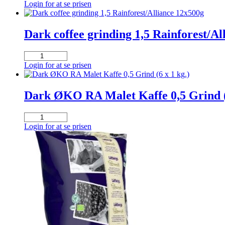
99
Login for at se prisen
koffeinfri
Colombia
fairtrade
Dark coffee grinding 1,5 Rainforest/Al
16x400g
antal
Dark
coffee
Login for at se prisen
grinding
1,5
Rainforest/Alliance
Dark ØKO RA Malet Kaffe 0,5 Grind (6
12x500g
antal
Dark
ØKO
Login for at se prisen
RA
Malet
Kaffe
0,5
Grind
(6
x
1
kg.)
antal