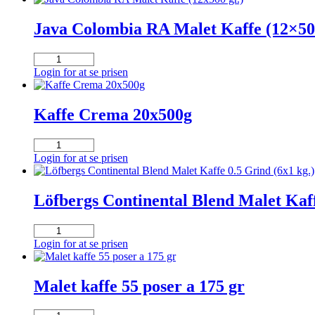
Kaffe
i
Java Colombia RA Malet Kaffe (12×500
Portionsposer
(30x175
Java
gr.)
Colombia
Login for at se prisen
antal
RA
Malet
Kaffe
Kaffe Crema 20x500g
(12x500
gr.)
Kaffe
antal
Crema
Login for at se prisen
20x500g
antal
Löfbergs Continental Blend Malet Kaff
Löfbergs
Continental
Login for at se prisen
Blend
Malet
Kaffe
Malet kaffe 55 poser a 175 gr
0.5
Grind
Malet