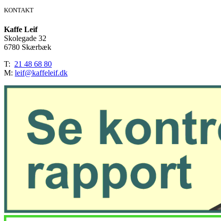
0,5%,
KONTAKT
20
ml
Kaffe Leif
(kasse
Skolegade 32
á
6780 Skærbæk
100
stk.)
T:
21 48 68 80
antal
M:
leif@kaffeleif.dk