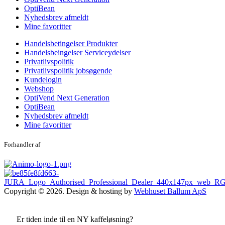
OptiBean
Nyhedsbrev afmeldt
Mine favoritter
Handelsbetingelser Produkter
Handelsbeingelser Serviceydelser
Privatlivspolitik
Privatlivspolitik jobsøgende
Kundelogin
Webshop
OptiVend Next Generation
OptiBean
Nyhedsbrev afmeldt
Mine favoritter
Forhandler af
Copyright © 2026. Design & hosting by
Webhuset Ballum ApS
Er tiden inde til en NY kaffeløsning?