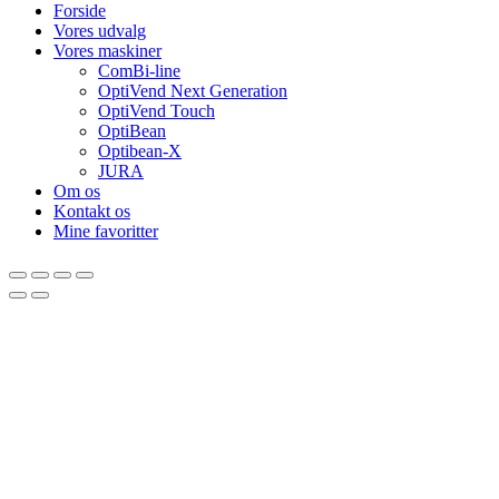
Forside
Vores udvalg
Vores maskiner
ComBi-line
OptiVend Next Generation
OptiVend Touch
OptiBean
Optibean-X
JURA
Om os
Kontakt os
Mine favoritter