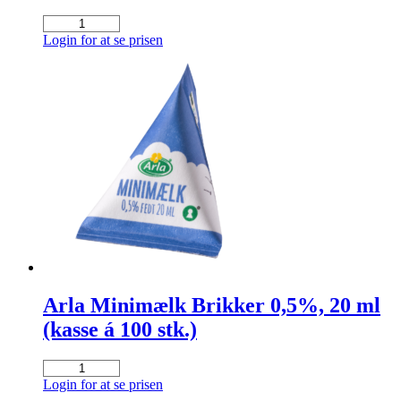
x
2,5
Caprimo
gr.)
ØKO
Login for at se prisen
antal
Skummetmælkspulver
(10
x
500
gr.)
antal
Arla Minimælk Brikker 0,5%, 20 ml
(kasse á 100 stk.)
Arla
Minimælk
Login for at se prisen
Brikker