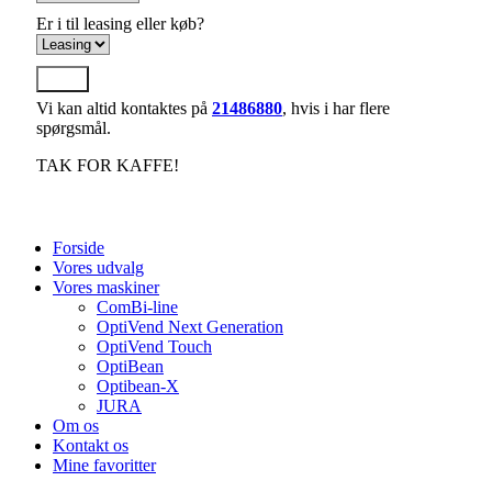
Er i til leasing eller køb?
Send
Vi kan altid kontaktes på
21486880
, hvis i har flere
spørgsmål.
TAK FOR KAFFE!
Forside
Vores udvalg
Vores maskiner
ComBi-line
OptiVend Next Generation
OptiVend Touch
OptiBean
Optibean-X
JURA
Om os
Kontakt os
Mine favoritter