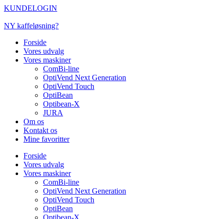
Videre
KUNDELOGIN
til
indhold
NY kaffeløsning?
Forside
Vores udvalg
Vores maskiner
ComBi-line
OptiVend Next Generation
OptiVend Touch
OptiBean
Optibean-X
JURA
Om os
Kontakt os
Mine favoritter
Forside
Vores udvalg
Vores maskiner
ComBi-line
OptiVend Next Generation
OptiVend Touch
OptiBean
Optibean-X