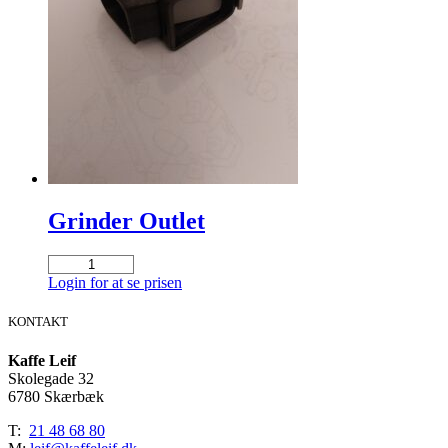
Grinder Outlet
Grinder
Outlet
Login for at se prisen
antal
KONTAKT
Kaffe Leif
Skolegade 32
6780 Skærbæk
T:
21 48 68 80