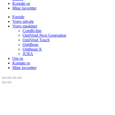
Kontakt os
Mine favoritter
Forside
Vores udvalg
Vores maskiner
ComBi-line
OptiVend Next Generation
OptiVend Touch
OptiBean
Optibean-X
JURA
Om os
Kontakt os
Mine favoritter