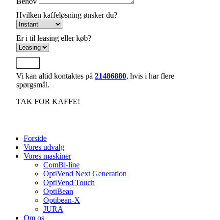
Behov
Hvilken kaffeløsning ønsker du?
Er i til leasing eller køb?
Send
Vi kan altid kontaktes på
21486880
, hvis i har flere
spørgsmål.
TAK FOR KAFFE!
Forside
Vores udvalg
Vores maskiner
ComBi-line
OptiVend Next Generation
OptiVend Touch
OptiBean
Optibean-X
JURA
Om os