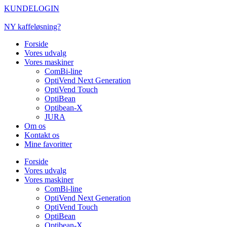
Videre
KUNDELOGIN
til
indhold
NY kaffeløsning?
Forside
Vores udvalg
Vores maskiner
ComBi-line
OptiVend Next Generation
OptiVend Touch
OptiBean
Optibean-X
JURA
Om os
Kontakt os
Mine favoritter
Forside
Vores udvalg
Vores maskiner
ComBi-line
OptiVend Next Generation
OptiVend Touch
OptiBean
Optibean-X