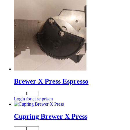
Brewer X Press Espresso
Brewer
X
Login for at se prisen
Press
Espresso
antal
Cupring Brewer X Press
Cupring