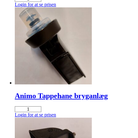
Brewer
Login for at se prisen
X
Press
antal
Animo Tappehane bryganlæg
Animo
Tappehane
Login for at se prisen
bryganlæg
antal