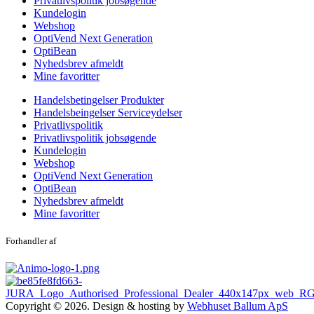
Privatlivspolitik jobsøgende
Kundelogin
Webshop
OptiVend Next Generation
OptiBean
Nyhedsbrev afmeldt
Mine favoritter
Handelsbetingelser Produkter
Handelsbeingelser Serviceydelser
Privatlivspolitik
Privatlivspolitik jobsøgende
Kundelogin
Webshop
OptiVend Next Generation
OptiBean
Nyhedsbrev afmeldt
Mine favoritter
Forhandler af
Copyright © 2026. Design & hosting by
Webhuset Ballum ApS