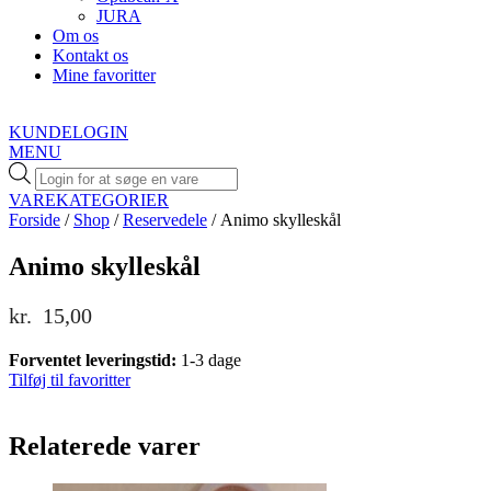
JURA
Om os
Kontakt os
Mine favoritter
KUNDELOGIN
MENU
Products
search
VAREKATEGORIER
Forside
/
Shop
/
Reservedele
/ Animo skylleskål
Animo skylleskål
kr.
15,00
Forventet leveringstid:
1-3 dage
Tilføj til favoritter
Relaterede varer