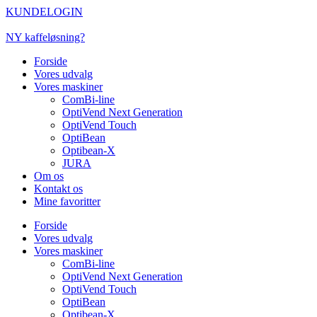
Videre
KUNDELOGIN
til
indhold
NY kaffeløsning?
Forside
Vores udvalg
Vores maskiner
ComBi-line
OptiVend Next Generation
OptiVend Touch
OptiBean
Optibean-X
JURA
Om os
Kontakt os
Mine favoritter
Forside
Vores udvalg
Vores maskiner
ComBi-line
OptiVend Next Generation
OptiVend Touch
OptiBean
Optibean-X