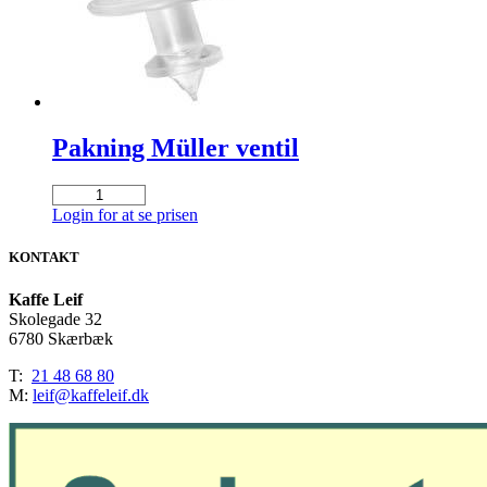
Pakning Müller ventil
Pakning
Müller
Login for at se prisen
ventil
antal
KONTAKT
Kaffe Leif
Skolegade 32
6780 Skærbæk
T:
21 48 68 80
M:
leif@kaffeleif.dk