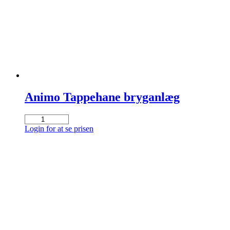
Animo Tappehane bryganlæg
Animo
Tappehane
Login for at se prisen
bryganlæg
antal