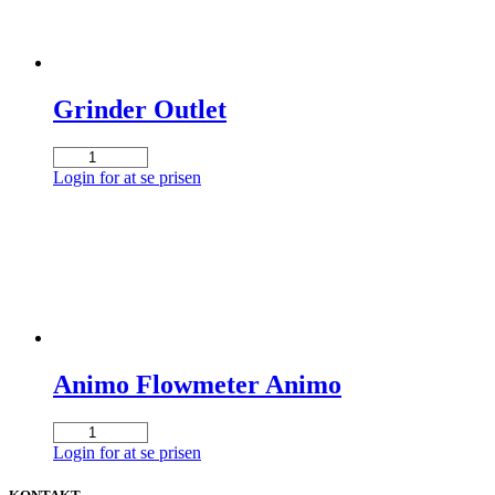
Grinder Outlet
Grinder
Outlet
Login for at se prisen
antal
Animo Flowmeter Animo
Animo
Flowmeter
Login for at se prisen
Animo
antal