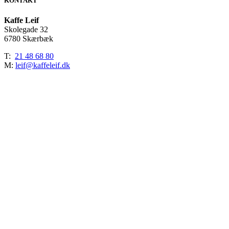
KONTAKT
Kaffe Leif
Skolegade 32
6780 Skærbæk
T:
21 48 68 80
M:
leif@kaffeleif.dk