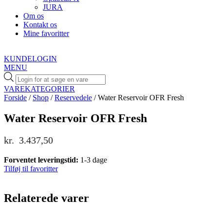
JURA
Om os
Kontakt os
Mine favoritter
KUNDELOGIN
MENU
Products
search
VAREKATEGORIER
Forside
/
Shop
/
Reservedele
/ Water Reservoir OFR Fresh
Water Reservoir OFR Fresh
kr.
3.437,50
Forventet leveringstid:
1-3 dage
Tilføj til favoritter
Relaterede varer