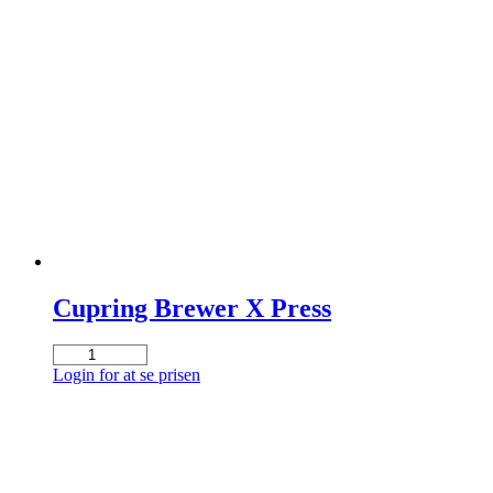
Cupring Brewer X Press
Cupring
Brewer
Login for at se prisen
X
Press
antal