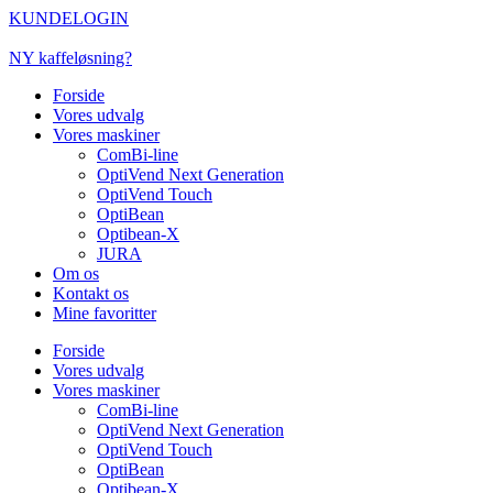
Videre
KUNDELOGIN
til
indhold
NY kaffeløsning?
Forside
Vores udvalg
Vores maskiner
ComBi-line
OptiVend Next Generation
OptiVend Touch
OptiBean
Optibean-X
JURA
Om os
Kontakt os
Mine favoritter
Forside
Vores udvalg
Vores maskiner
ComBi-line
OptiVend Next Generation
OptiVend Touch
OptiBean
Optibean-X