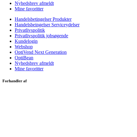
Nyhedsbrev afmeldt
Mine favoritter
Handelsbetingelser Produkter
Handelsbeingelser Serviceydelser
Privatlivspolitik
Privatlivspolitik jobsøgende
Kundelogin
Webshop
OptiVend Next Generation
OptiBean
Nyhedsbrev afmeldt
Mine favoritter
Forhandler af