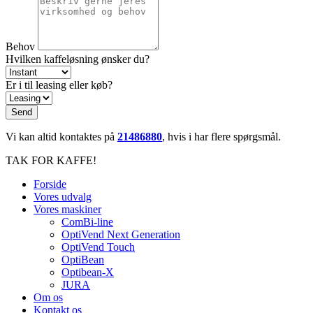
Behov
Hvilken kaffeløsning ønsker du?
Er i til leasing eller køb?
Send
Vi kan altid kontaktes på
21486880
, hvis i har flere spørgsmål.
TAK FOR KAFFE!
Forside
Vores udvalg
Vores maskiner
ComBi-line
OptiVend Next Generation
OptiVend Touch
OptiBean
Optibean-X
JURA
Om os
Kontakt os