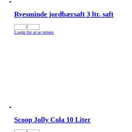
Ryesminde jordbærsaft 3 ltr. saft
Ryesminde
jordbærsaft
Login for at se prisen
3
ltr.
saft
antal
Scoop Jolly Cola 10 Liter
Scoop