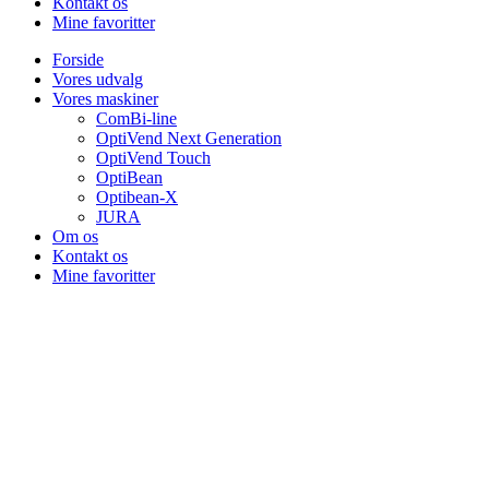
Kontakt os
Mine favoritter
Forside
Vores udvalg
Vores maskiner
ComBi-line
OptiVend Next Generation
OptiVend Touch
OptiBean
Optibean-X
JURA
Om os
Kontakt os
Mine favoritter