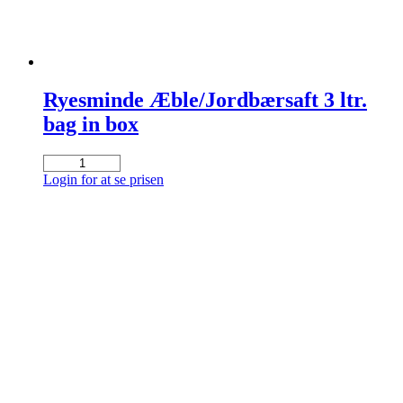
Ryesminde Æble/Jordbærsaft 3 ltr.
bag in box
Ryesminde
Æble/Jordbærsaft
Login for at se prisen
3
ltr.
bag
in
box
antal