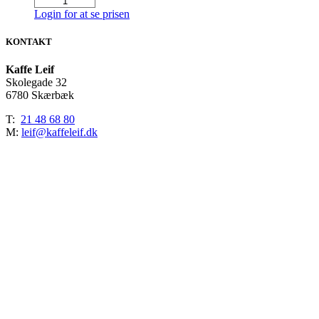
Jolly
Login for at se prisen
Cola
10
KONTAKT
Liter
antal
Kaffe Leif
Skolegade 32
6780 Skærbæk
T:
21 48 68 80
M:
leif@kaffeleif.dk