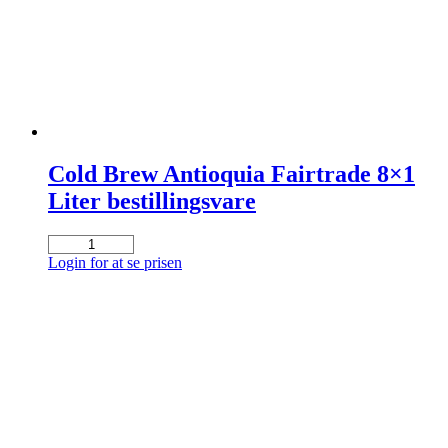
Cold Brew Antioquia Fairtrade 8×1
Liter bestillingsvare
Cold
Brew
Login for at se prisen
Antioquia
Fairtrade
8x1
Liter
bestillingsvare
antal