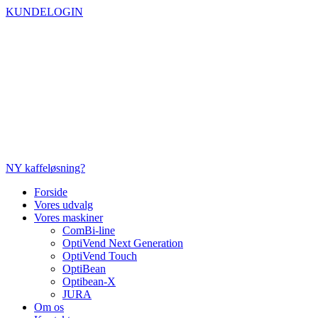
Videre
KUNDELOGIN
til
indhold
NY kaffeløsning?
Forside
Vores udvalg
Vores maskiner
ComBi-line
OptiVend Next Generation
OptiVend Touch
OptiBean
Optibean-X
JURA
Om os