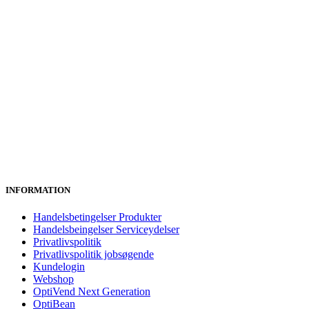
INFORMATION
Handelsbetingelser Produkter
Handelsbeingelser Serviceydelser
Privatlivspolitik
Privatlivspolitik jobsøgende
Kundelogin
Webshop
OptiVend Next Generation
OptiBean